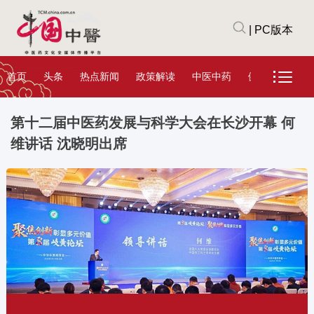
|
PC版本
首页
头条
热点新闻
政策解读
中医中药
健康医疗
教
第十二届中医药发展与科学大会在长沙开幕 何
维讲话 沈晓明出席