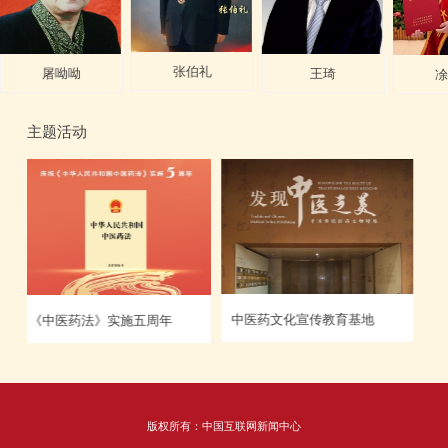
张伯礼
刘保延
林兰
王琦
马堃
王阶
郝万山
凃晋文
李炳茂
璐琦
吕
主题活动
千名医师讲中医
中医药文化宣传教育基地
版权所有：中国互联网新闻中心