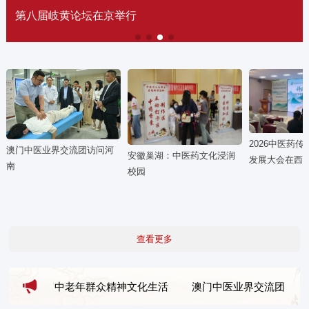
中医“廉心仁术”的文化价值
2026中医药
澳门中医业界交流团访问河
安徽巢湖：中医药文化浸润
发展大会在西
南
校园
查看更多
多样活动丰富中老年群众精神文化生活
澳门中医业界交流团访问河