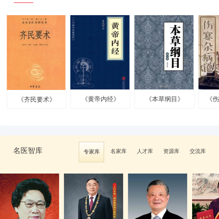
《黄帝内经》
《本草纲目》
《伤寒杂病论》
《
纪录片《杏林医
纪录片《杏林医
电影《苍生大医》
纪录片《本草
纪录片《海上
电视纪录片《海上
《百年巨
纪录片《千年中
者》
者》
华》
国医》
国医》
》
医》
名医智库
名家库
人才库
资源库
交流库
专家库