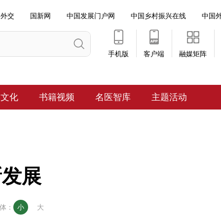
国外交
国新网
中国发展门户网
中国乡村振兴在线
中国
手机版
客户端
融媒矩阵
牌文化
书籍
视频
名医智库
主题活动
新发展
体：
小
大