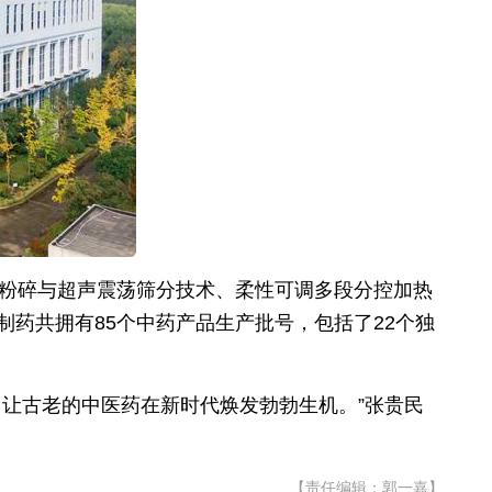
微粉碎与超声震荡筛分技术、柔性可调多段分控加热
药共拥有85个中药产品生产批号，包括了22个独
让古老的中医药在新时代焕发勃勃生机。”张贵民
【责任编辑：郭一嘉】